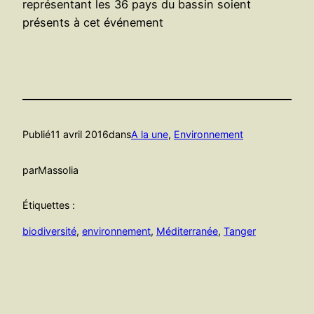
représentant les 36 pays du bassin soient
présents à cet événement
Publié
11 avril 2016
dans
A la une
, 
Environnement
par
Massolia
Étiquettes :
biodiversité
, 
environnement
, 
Méditerranée
, 
Tanger