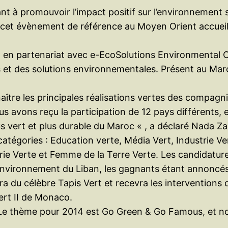
uant à promouvoir l’impact positif sur l’environnement
cet évènement de référence au Moyen Orient accueill
 en partenariat avec e-EcoSolutions Environmental Co
s et des solutions environnementales. Présent au Ma
tre les principales réalisations vertes des compagnie
s avons reçu la participation de 12 pays différents, 
 vert et plus durable du Maroc « , a déclaré Nada Z
catégories : Education verte, Média Vert, Industrie V
ie Verte et Femme de la Terre Verte. Les candidature
’Environnement du Liban, les gagnants étant annoncés 
era du célèbre Tapis Vert et recevra les intervention
ert II de Monaco.
Le thème pour 2014 est Go Green & Go Famous, et nou