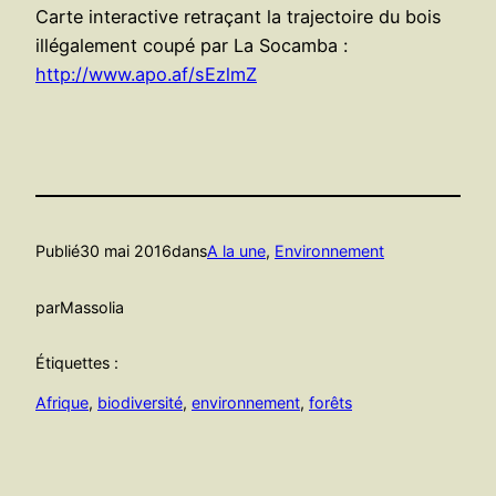
Carte interactive retraçant la trajectoire du bois
illégalement coupé par La Socamba :
http://www.apo.af/sEzlmZ
Publié
30 mai 2016
dans
A la une
, 
Environnement
par
Massolia
Étiquettes :
Afrique
, 
biodiversité
, 
environnement
, 
forêts