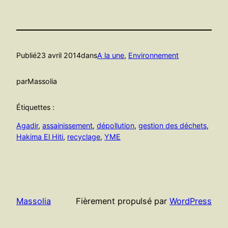
Publié
23 avril 2014
dans
A la une
, 
Environnement
par
Massolia
Étiquettes :
Agadir
, 
assainissement
, 
dépollution
, 
gestion des déchets
, 
Hakima El Hiti
, 
recyclage
, 
YME
Massolia
Fièrement propulsé par
WordPress