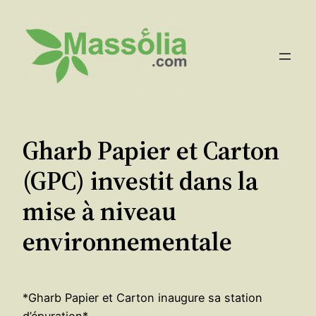
Aller
au
contenu
Gharb Papier et Carton
(GPC) investit dans la
mise à niveau
environnementale
*Gharb Papier et Carton inaugure sa station
d’épuration*