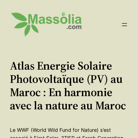
Aller
au
contenu
Atlas Energie Solaire
Photovoltaïque (PV) au
Maroc : En harmonie
avec la nature au Maroc
Le WWF (World Wild Fund for Nature) s’est
associé à First Solar, 3TIER et Fresh Generation