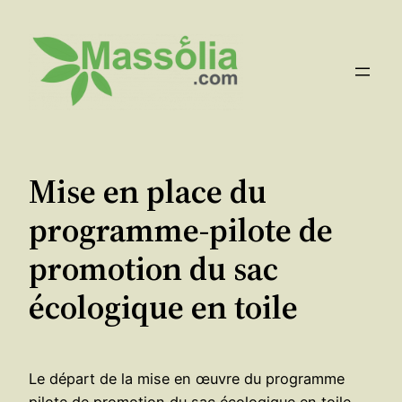
Aller
au
contenu
Mise en place du
programme-pilote de
promotion du sac
écologique en toile
Le départ de la mise en œuvre du programme
pilote de promotion du sac écologique en toile,