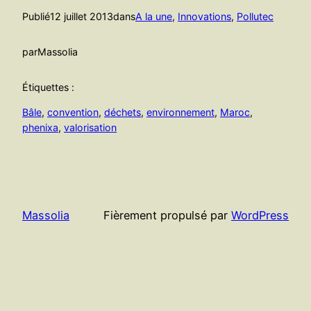
Publié
12 juillet 2013
dans
A la une
, 
Innovations
, 
Pollutec
par
Massolia
Étiquettes :
Bâle
, 
convention
, 
déchets
, 
environnement
, 
Maroc
, 
phenixa
, 
valorisation
Massolia
Fièrement propulsé par
WordPress