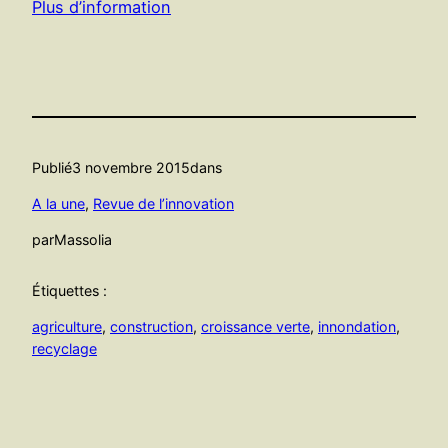
Plus d’information
Publié
3 novembre 2015
dans
A la une
, 
Revue de l’innovation
par
Massolia
Étiquettes :
agriculture
, 
construction
, 
croissance verte
, 
innondation
, 
recyclage