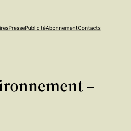
ires
Presse
Publicité
Abonnement
Contacts
vironnement –