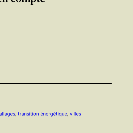
llages
, 
transition énergétique
, 
villes