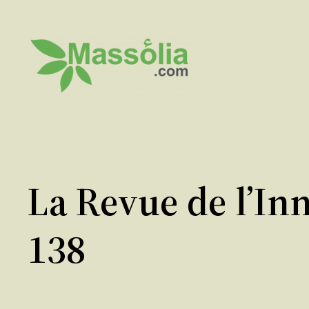
Aller
au
contenu
La Revue de l’In
138