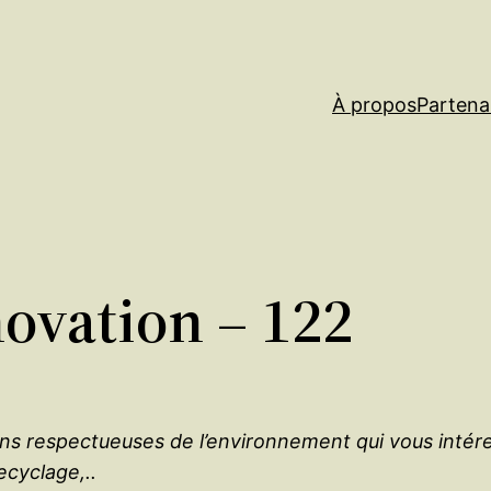
À propos
Partena
novation – 122
ons respectueuses de l’environnement qui vous intér
ecyclage,..