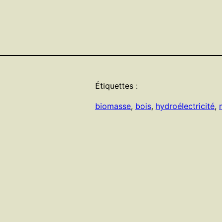
Étiquettes :
biomasse
, 
bois
, 
hydroélectricité
, 