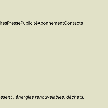
ires
Presse
Publicité
Abonnement
Contacts
essent : énergies renouvelables, déchets,