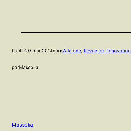
Publié
20 mai 2014
dans
A la une
, 
Revue de l’innovation
par
Massolia
Massolia